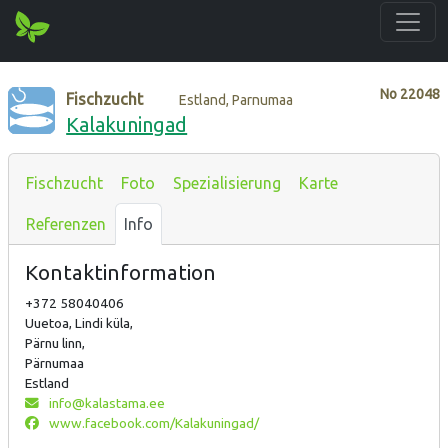
No
22048
Fischzucht
Estland, Parnumaa
Kalakuningad
Fischzucht
Foto
Spezialisierung
Karte
Referenzen
Info
Kontaktinformation
+372 58040406
Uuetoa, Lindi küla,
Pärnu linn,
Pärnumaa
Estland
info@kalastama.ee
www.facebook.com/Kalakuningad/