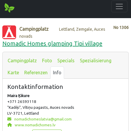
No
1306
Campingplatz
Lettland, Zemgale, Auces
novads
Nomadic Homes glamping Tipi village
Campingplatz
Foto
Specials
Spezialisierung
Karte
Referenzen
Info
Kontaktinformation
Maira Ķikure
+371 26593118
"Kadiķi", Vītiņu pagasts, Auces novads
LV-3721, Lettland
nomadichomeslatvia@gmail.com
www.nomadichomes.lv