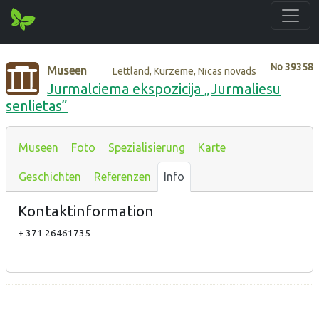
No
39358
Museen
Lettland, Kurzeme, Nīcas novads
Jurmalciema ekspozicija „Jurmaliesu
senlietas”
Museen
Foto
Spezialisierung
Karte
Geschichten
Referenzen
Info
Kontaktinformation
+ 371 26461735