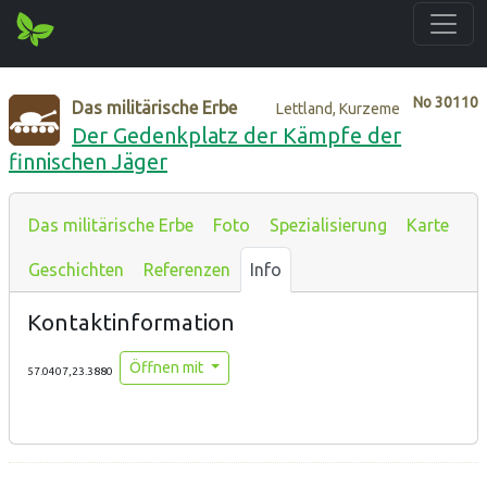
No
30110
Das militärische Erbe
Lettland, Kurzeme
Der Gedenkplatz der Kämpfe der
finnischen Jäger
Das militärische Erbe
Foto
Spezialisierung
Karte
Geschichten
Referenzen
Info
Kontaktinformation
Öffnen mit
57.0407,23.3880