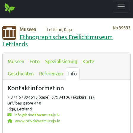
No
39333
Museen
Lettland, Riga
Ethnographisches Freilichtmuseum
Lettlands
Museen
Foto
Spezialisierung
Karte
Geschichten
Referenzen
Info
Kontaktinformation
+ 371 67994515 (kase), 67994106 (ekskursijas)
Brīvības gatve 440
Rīga, Lettland
info@brivdabasmuzejs.lv
www.brivdabasmuzejs.lv