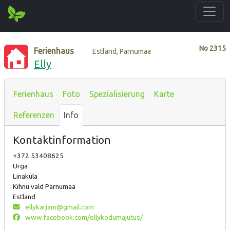
No
2315
Ferienhaus
Estland, Parnumaa
Elly
Ferienhaus
Foto
Spezialisierung
Karte
Referenzen
Info
Kontaktinformation
+372 53408625
Urga
Linaküla
Kihnu vald Pärnumaa
Estland
ellykarjam@gmail.com
www.facebook.com/ellykodumajutus/