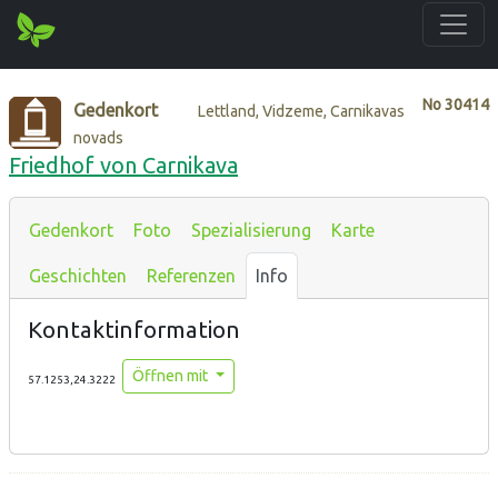
No
30414
Gedenkort
Lettland, Vidzeme, Carnikavas
novads
Friedhof von Carnikava
Gedenkort
Foto
Spezialisierung
Karte
Geschichten
Referenzen
Info
Kontaktinformation
Öffnen mit
57.1253,24.3222