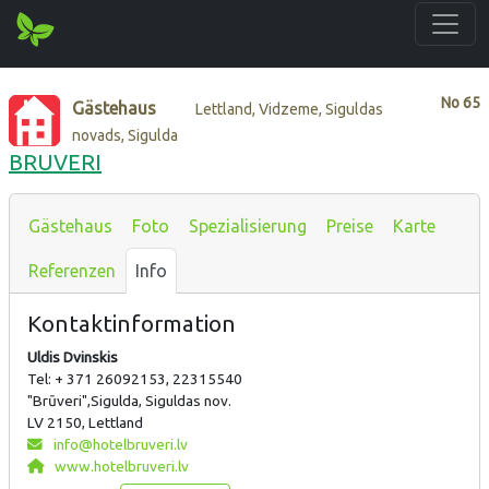
No
65
Gästehaus
Lettland, Vidzeme, Siguldas
novads, Sigulda
BRUVERI
Gästehaus
Foto
Spezialisierung
Preise
Karte
Referenzen
Info
Kontaktinformation
Uldis Dvinskis
Tel: + 371 26092153, 22315540
"Brūveri",Sigulda, Siguldas nov.
LV 2150, Lettland
info@hotelbruveri.lv
www.hotelbruveri.lv