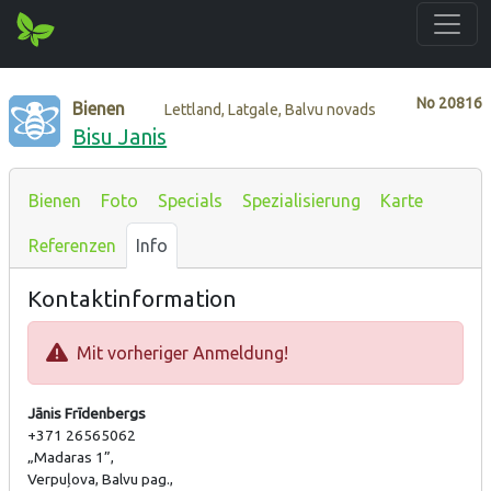
No
20816
Bienen
Lettland, Latgale, Balvu novads
Bisu Janis
Bienen
Foto
Specials
Spezialisierung
Karte
Referenzen
Info
Kontaktinformation
Mit vorheriger Anmeldung!
Jānis Frīdenbergs
+371 26565062
„Madaras 1”,
Verpuļova, Balvu pag.,