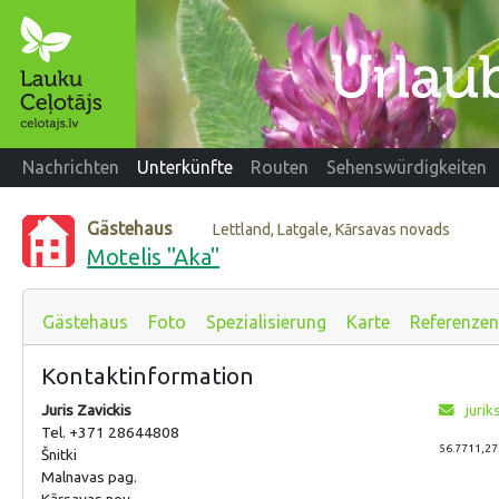
Nachrichten
Unterkünfte
Routen
Sehenswürdigkeiten
Gästehaus
Lettland, Latgale, Kārsavas novads
Motelis "Aka"
Gästehaus
Foto
Spezialisierung
Karte
Referenzen
Kontaktinformation
Juris Zavickis
jurik
Tel. +371 28644808
56.7711,27
Šnitki
Malnavas pag.
Kārsavas nov.