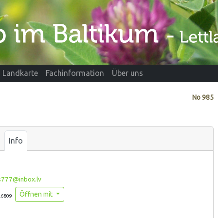
Landkarte
Fachinformation
Über uns
No
985
Info
s777@inbox.lv
Öffnen mit
.6809