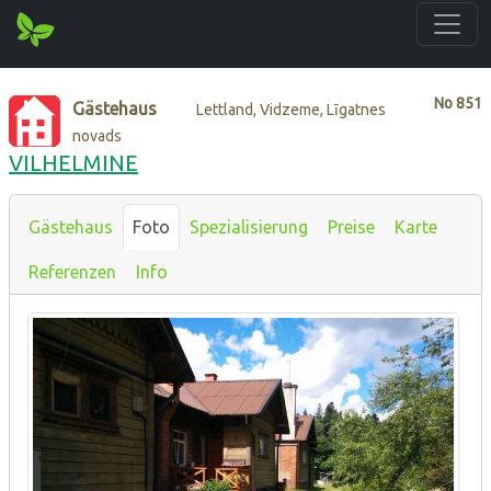
No
851
Gästehaus
Lettland, Vidzeme, Līgatnes
novads
VILHELMINE
Gästehaus
Foto
Spezialisierung
Preise
Karte
Referenzen
Info