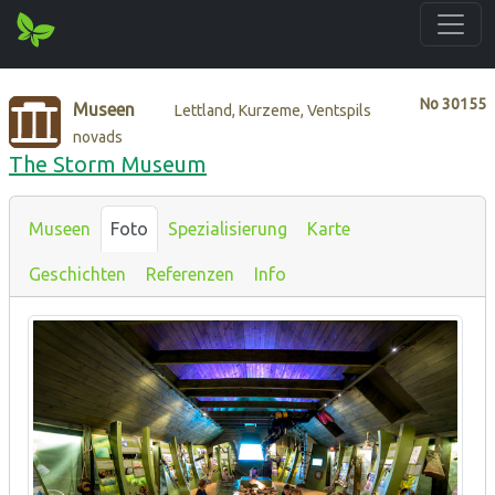
No
30155
Museen
Lettland, Kurzeme, Ventspils
novads
The Storm Museum
Museen
Foto
Spezialisierung
Karte
Geschichten
Referenzen
Info