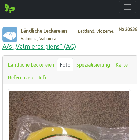
No
20938
Ländliche Leckereien
Lettland, Vidzeme,
Valmiera, Valmiera
A/s „Valmieras piens” (AG)
Ländliche Leckereien
Foto
Spezialisierung
Karte
Referenzen
Info