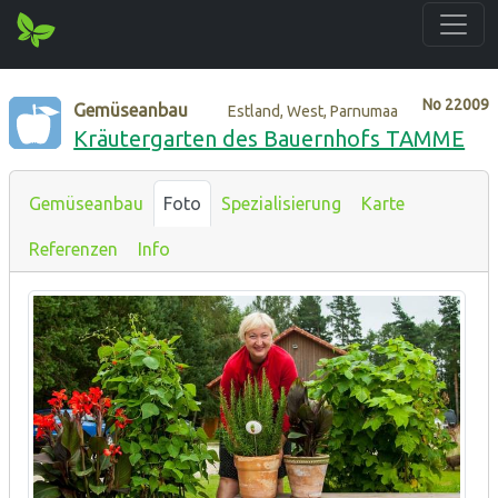
No
22009
Gemüseanbau
Estland, West, Parnumaa
Kräutergarten des Bauernhofs TAMME
Gemüseanbau
Foto
Spezialisierung
Karte
Referenzen
Info