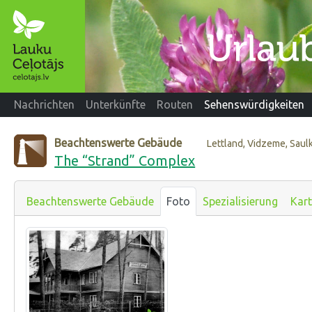
Nachrichten
Unterkünfte
Routen
Sehenswürdigkeiten
Beachtenswerte Gebäude
Lettland, Vidzeme, Saul
The “Strand” Complex
Beachtenswerte Gebäude
Foto
Spezialisierung
Kar