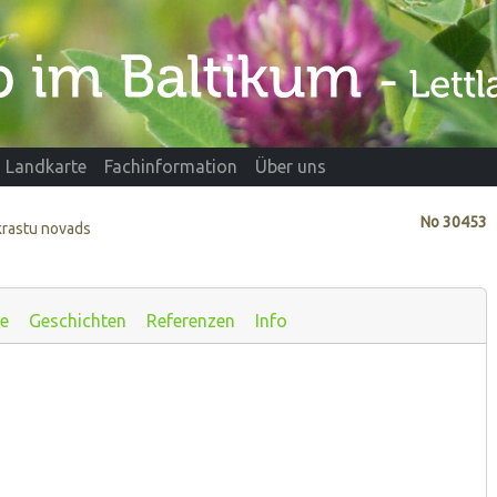
Landkarte
Fachinformation
Über uns
No
30453
krastu novads
te
Geschichten
Referenzen
Info