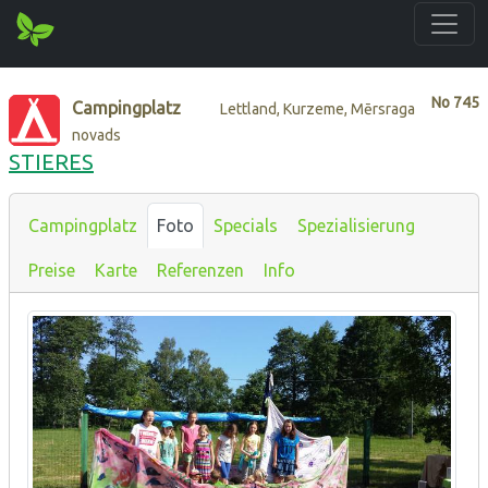
No
745
Campingplatz
Lettland, Kurzeme, Mērsraga
novads
STIERES
Campingplatz
Foto
Specials
Spezialisierung
Preise
Karte
Referenzen
Info