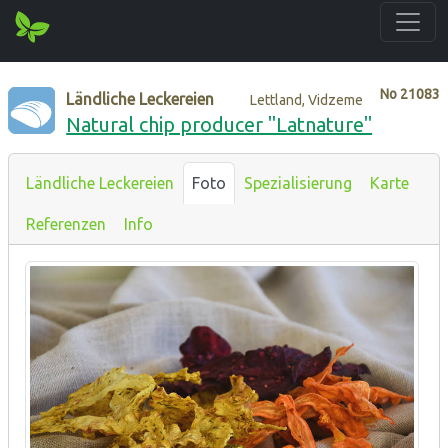
No
21083
Ländliche Leckereien
Lettland, Vidzeme
Natural chip producer "Latnature"
Ländliche Leckereien
Foto
Spezialisierung
Karte
Referenzen
Info