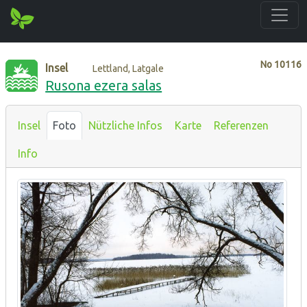
No
10116
Insel
Lettland, Latgale
Rusona ezera salas
Insel
Foto
Nützliche Infos
Karte
Referenzen
Info