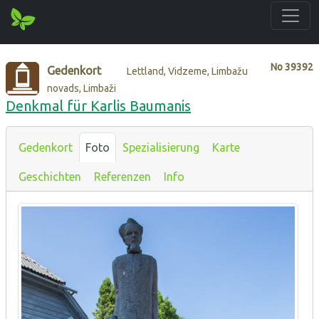
No
39392
Gedenkort
Lettland, Vidzeme, Limbažu
novads, Limbaži
Denkmal für Karlis Baumanis
Gedenkort
Foto
Spezialisierung
Karte
Geschichten
Referenzen
Info