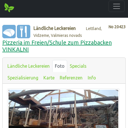
No
20423
Ländliche Leckereien
Lettland,
Vidzeme, Valmieras novads
Pizzeria im Freien/Schule zum Pizzabacken
VINKALNI
Ländliche Leckereien
Foto
Specials
Spezialisierung
Karte
Referenzen
Info