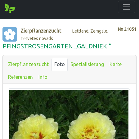
No
21051
Zierpflanzenzucht
Lettland, Zemgale,
Tērvetes novads
PFINGSTROSENGARTEN „GALDNIEKI“
Zierpflanzenzucht
Foto
Spezialisierung
Karte
Referenzen
Info