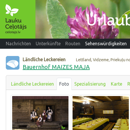
Nachrichten
Unterkünfte
Routen
Sehenswürdigkeiten
Ländliche Leckereien
Lettland, Vidzeme, Priekuļu 
Bauernhof MAIZES MAJA
Ländliche Leckereien
Foto
Spezialisierung
Karte
R