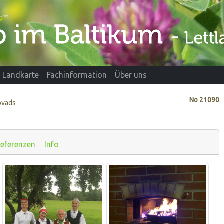
Landkarte
Fachinformation
Über uns
No
21090
novads
eferenzen
Info