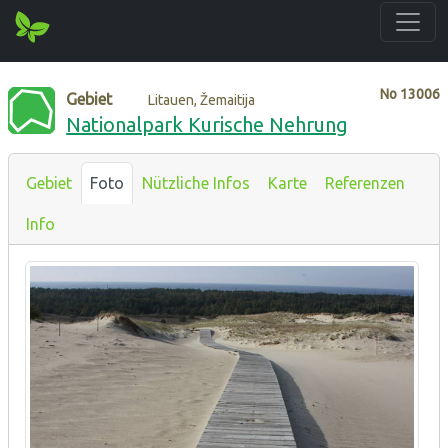
No
13006
Gebiet
Litauen, Žemaitija
Nationalpark Kurische Nehrung
Gebiet
Foto
Nützliche Infos
Karte
Referenzen
Info