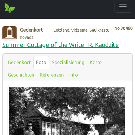
No
30460
Gedenkort
Lettland, Vidzeme, Saulkrastu
novads
Summer Cottage of the Writer R. Kaudzite
Gedenkort
Foto
Spezialisierung
Karte
Geschichten
Referenzen
Info