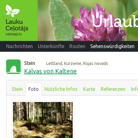
Nachrichten
Unterkünfte
Routen
Sehenswürdigkeiten
Stein
Lettland, Kurzeme, Rojas novads
Kalvas von Kaltene
Stein
Foto
Nützliche Infos
Karte
Referenzen
Inf