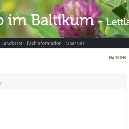
Landkarte
Fachinformation
Über uns
No
10646
o