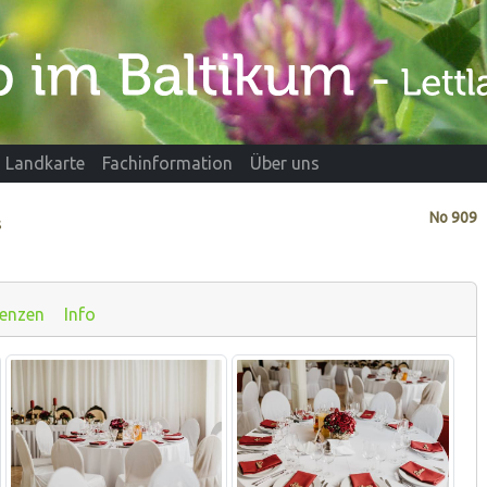
Landkarte
Fachinformation
Über uns
No
909
s
renzen
Info