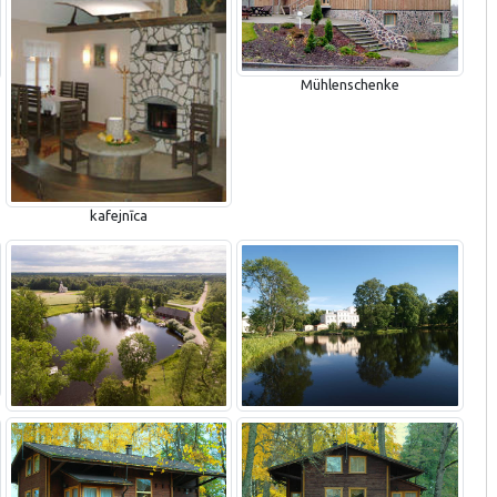
Mühlenschenke
kafejnīca