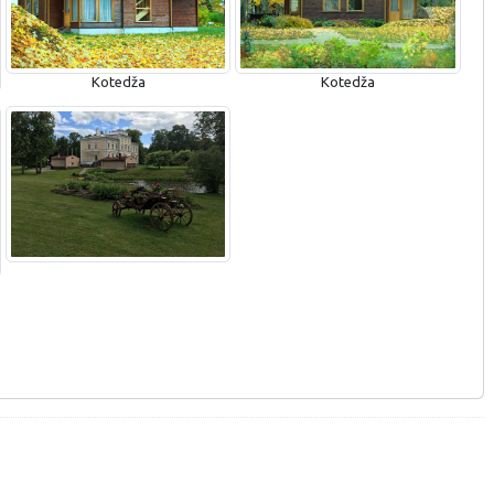
Kotedža
Kotedža