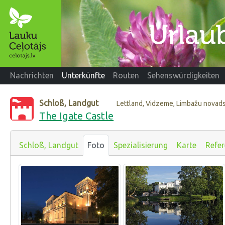
Nachrichten
Unterkünfte
Routen
Sehenswürdigkeiten
Schloß, Landgut
Lettland, Vidzeme, Limbažu novad
The Igate Castle
Schloß, Landgut
Foto
Spezialisierung
Karte
Refe