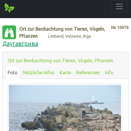
No
10076
Ort zur Beobachtung von Tieren, Vögeln,
Pflanzen
Lettland, Vidzeme, Rīga
Даугавгрива
Ort zur Beobachtung von Tieren, Vögeln, Pflanzen
Foto
Nützliche Infos
Karte
Referenzen
Info