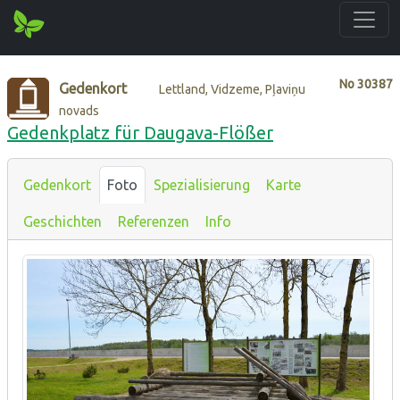
No
30387
Gedenkort
Lettland, Vidzeme, Pļaviņu
novads
Gedenkplatz für Daugava-Flößer
Gedenkort
Foto
Spezialisierung
Karte
Geschichten
Referenzen
Info