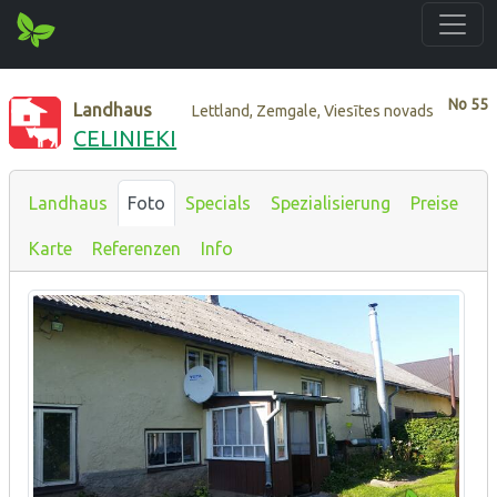
No
55
Landhaus
Lettland, Zemgale, Viesītes novads
CELINIEKI
Landhaus
Foto
Specials
Spezialisierung
Preise
Karte
Referenzen
Info