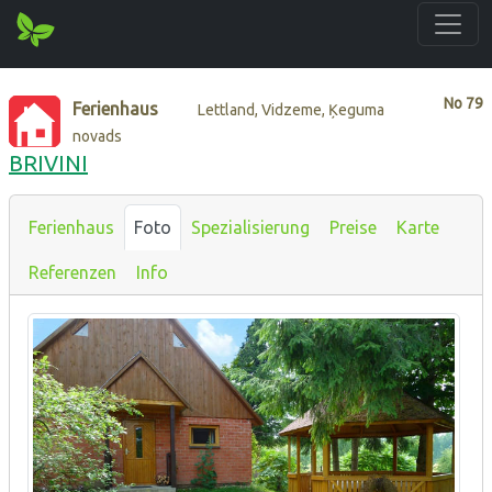
No
79
Ferienhaus
Lettland, Vidzeme, Ķeguma
novads
BRIVINI
Ferienhaus
Foto
Spezialisierung
Preise
Karte
Referenzen
Info