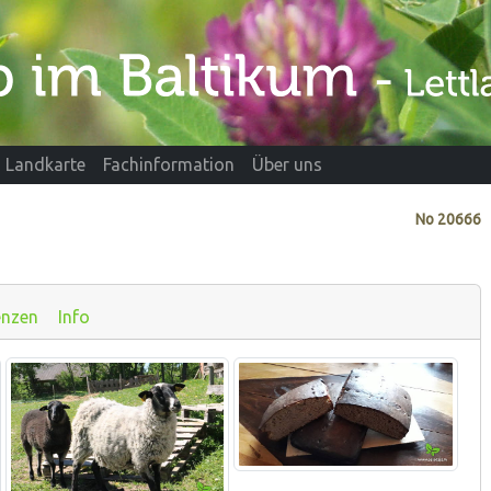
Landkarte
Fachinformation
Über uns
No
20666
enzen
Info