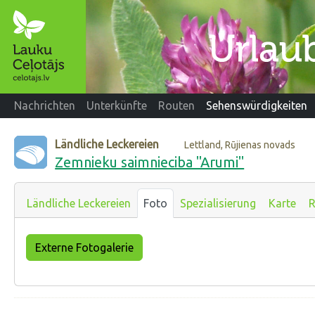
Nachrichten
Unterkünfte
Routen
Sehenswürdigkeiten
Ländliche Leckereien
Lettland, Rūjienas novads
Zemnieku saimnieciba "Arumi"
Ländliche Leckereien
Foto
Spezialisierung
Karte
R
Externe Fotogalerie