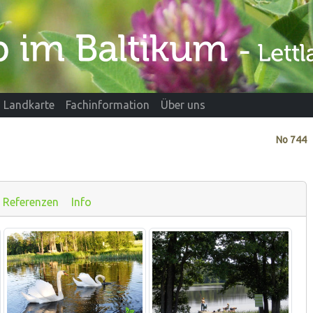
Landkarte
Fachinformation
Über uns
No
744
Referenzen
Info