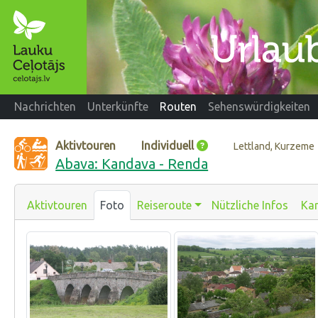
Nachrichten
Unterkünfte
Routen
Sehenswürdigkeiten
Aktivtouren
Individuell
Lettland, Kurzeme
Abava: Kandava - Renda
Aktivtouren
Foto
Reiseroute
Nützliche Infos
Kar