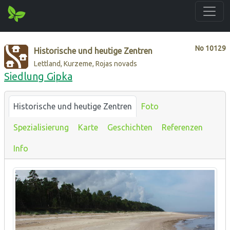
No
10129
Historische und heutige Zentren
Lettland, Kurzeme, Rojas novads
Siedlung Gipka
Historische und heutige Zentren
Foto
Spezialisierung
Karte
Geschichten
Referenzen
Info