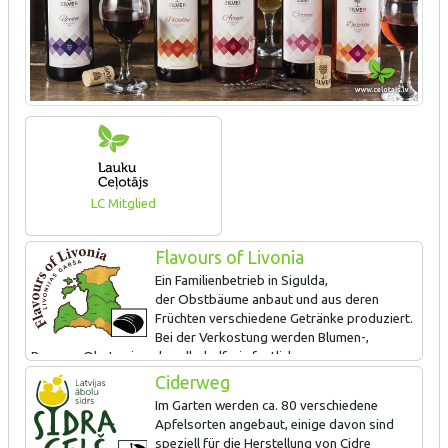
LC Mitglied
Flavours of Livonia
Ein Familienbetrieb in Sigulda,
der Obstbäume anbaut und aus deren
Früchten verschiedene Getränke produziert.
Bei der Verkostung werden Blumen-,
Beeren-, Obstweine, das alkoholfreie festliche
Getränk „Rabarber“, Brandy mit einem Apfel in der
Ciderweg
Flasche und für einen historischen Geschmack Allažu Ķimelis
Im Garten werden ca. 80 verschiedene
angeboten.
Apfelsorten angebaut, einige davon sind
speziell für die Herstellung von Cidre