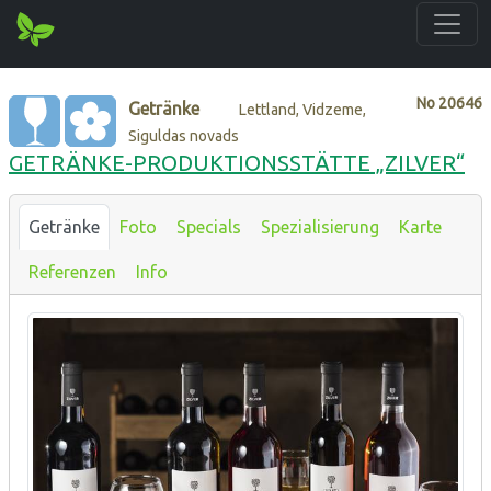
No
20646
Getränke
Lettland, Vidzeme,
Siguldas novads
GETRÄNKE-PRODUKTIONSSTÄTTE „ZILVER“
Getränke
Foto
Specials
Spezialisierung
Karte
Referenzen
Info