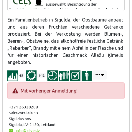
ausgewählt. Besichtigung der
Produktionsstätte, Cidre- und Weinverkostung mit Snacks. In der
Sommersaison ist es möglich, die "gefangenen Äpfel" in den
Ein Familienbetrieb in Sigulda, der Obstbäume anbaut
Bäumen zu sehen, die in Flaschen wachsen und mit Apfelbrand
und aus deren Früchten verschiedene Getränke
übergossen werden.
produziert. Bei der Verkostung werden Blumen-,
Beeren-, Obstweine, das alkoholfreie festliche Getränk
„Rabarber“, Brandy mit einem Apfel in der Flasche und
für einen historischen Geschmack Allažu Ķimelis
angeboten.
45
1-12
Mit vorheriger Anmeldung!
+371 26320208
Saltavota iela 33
Siguldas nov.
Sigulda, LV-2150, Lettland
info@zilver.lv