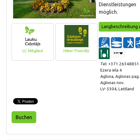
Dienstleistunge
möglich.
Langbeschreibung 
LC Mitglied
Hiker-Friendly
Tel: +371 26348851
Ezera iela 4
Aglona, Aglonas pag.
Aglonas nov.
LV-5304, Lettland
Buchen