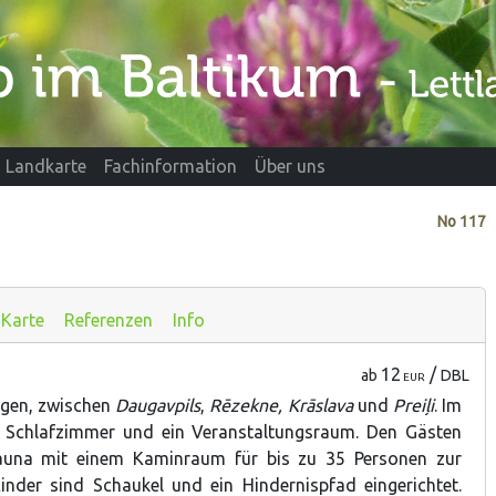
Landkarte
Fachinformation
Über uns
No
117
Karte
Referenzen
Info
12
/
ab
DBL
EUR
egen, zwischen
Daugavpils
,
Rēzekne, Krāslava
und
Preiļi
. Im
 Schlafzimmer und ein Veranstaltungsraum. Den Gästen
auna mit einem Kaminraum für bis zu 35 Personen zur
nder sind Schaukel und ein Hindernispfad eingerichtet.