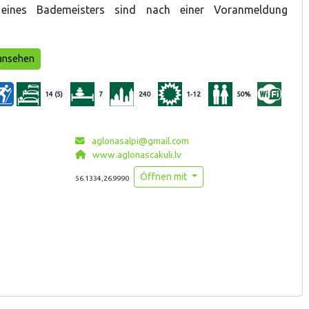
n eines Bademeisters sind nach einer Voranmeldung
ansehen
14 (5)
7
240
1-12
50%
aglonasalpi@gmail.com
www.aglonascakuli.lv
Öffnen mit
56.1334,26.9990