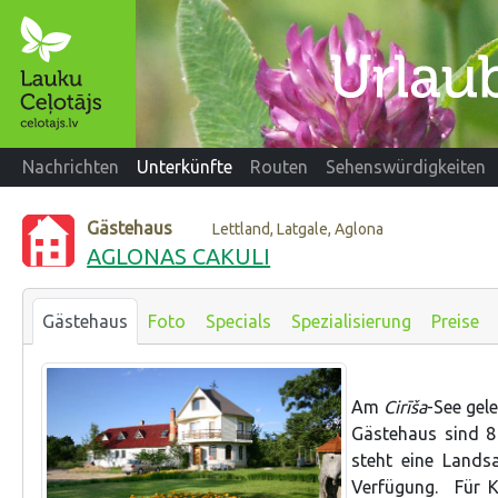
Nachrichten
Unterkünfte
Routen
Sehenswürdigkeiten
Gästehaus
Lettland, Latgale, Aglona
AGLONAS CAKULI
Gästehaus
Foto
Specials
Spezialisierung
Preise
Am
Cirīša
-See gel
Gästehaus sind 8
steht eine Lands
Verfügung. Für Ki