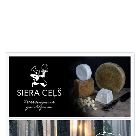
lettischen Sauna ausprobieren kann.
Besuchen Sie die Ruinen der
mittelalterlichen Burg von Sigulda, die
Burg Turaida und probieren Sie den
hausgemachten Wein im Landgut von
Krimulda. Auf den Naturpfaden des
Naturparks Ligatne können Sie sehr
leicht die einheimischen wilden Tiere,
z.B. Wölfe, Bären, Elche und andere
beobachten. Danach können Sie auf
einem unweit gelegenen Hof eine
Fahrt mit einem Pferdeschlitten
genießen.