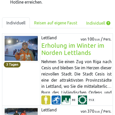
Hotline erreichen.
Individuell
Reisen auf eigene Faust
Individuell
Lettland
100
/
von
Pers.
EUR
Erholung im Winter im
Norden Lettlands
Nehmen Sie einen Zug von Riga nach
3 Tagen
Cesis und bleiben Sie im Herzen dieser
reizvollen Stadt. Die Stadt Cesis ist
eine der attraktivsten Provinzstädte
in Lettland, wo Sie die mittelalterliche
Burg des Livländischen Ordens und
das neue Schloss, wo ein
90
11-3
ausgezeichnetes Museum für
Lettland
Heimatkunde eingerichtet ist und
370
/
von
Pers.
EUR