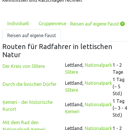
Kenntnissen und Ratschlägen rechnen.
Individuell
Gruppenreise
Reisen auf eigene Faust
Reisen auf eigene Faust
Routen
für Radfahrer
in
lettischen
Natur
Lettland
,
Nationalpark
1 - 2
Der Kreis von Slītere
Slītere
Tage
1 Tag
Lettland
,
Nationalpark
Durch die livischen Dörfer
(~
5
Slītere
Std.)
1 Tag
Ķemeri - der historische
Lettland
,
Nationalpark
(~
3 - 4
Kurort
Ķemeri
Std.)
Mit dem Rad den
Lettland
,
Nationalpark
1 - 2
Nationalpark Ķemeri