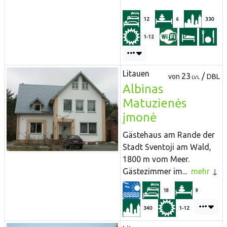
12
6
330
1-12
Litauen
23
/
von
DBL
LVL
Albinas
Matuzienės
įmonė
Gästehaus am Rande der
Stadt Sventoji am Wald,
1800 m vom Meer.
Gästezimmer im...
mehr
18
9
340
1-12