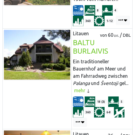
8
4
360
1-12
Litauen
60
/
von
DBL
LVL
BALTU
BURLAIVIS
Ein traditioneller
Bauernhof am Meer und
am Fahrradweg zwischen
Palanga
und
Šventoji
gel...
mehr
18 (3)
5
360
6-8
Litauen