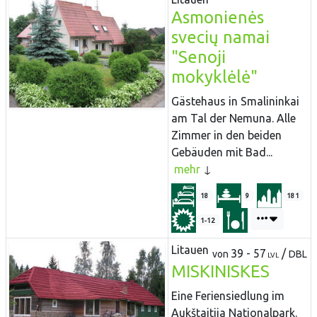
Asmonienės
svecių namai
"Senoji
mokyklėlė"
Gästehaus in Smalininkai
am Tal der Nemuna. Alle
Zimmer in den beiden
Gebäuden mit Bad...
mehr
18
9
181
1-12
Litauen
39 - 57
/
von
DBL
LVL
MISKINISKES
Eine Feriensiedlung im
Aukštaitija Nationalpark.