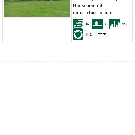
Häuschen mit
unterschiedlichem...
36
0
140
1-12