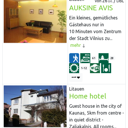
26
/
von
DBL
LVL
AUKSINE AVIS
Ein kleines, gemütliches
Gästehaus nur in
10 Minuten vom Zentrum
der Stadt Vilnius zu...
mehr
61
28
1-12
Litauen
Home hotel
Guest house in the city of
Kaunas, 5km from centre -
in quiet district -
Zaliakalnis. All rooms...