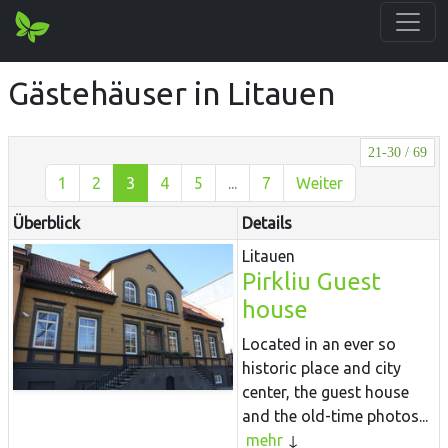
Gästehäuser in Litauen
21-30 / 69
1
2
3
4
5
...
7
Weiter
Überblick
Details
Litauen
Pirkliu Guest
house
Located in an ever so
historic place and city
center, the guest house
and the old-time photos...
mehr