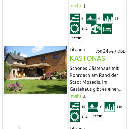
mehr
8
4
95
1-12
Litauen
24
/
von
DBL
LVL
KASTONAS
Schönes Gästehaus mit
Rohrdach am Rand der
Stadt Mosedis. Im
Gästehaus gibt es einen...
mehr
36
6
320
1-12
Litauen