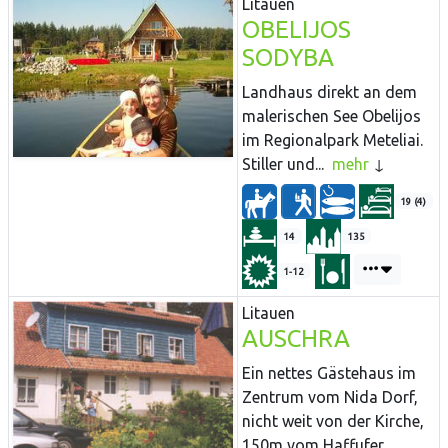
Litauen
OBELIJOS
SODYBA
Landhaus direkt an dem
malerischen See Obelijos
im Regionalpark Meteliai.
Stiller und...
mehr
19 (4)
14
135
1-12
Litauen
AUSCHRA
Ein nettes Gästehaus im
Zentrum vom Nida Dorf,
nicht weit von der Kirche,
150m vom Haffufer...