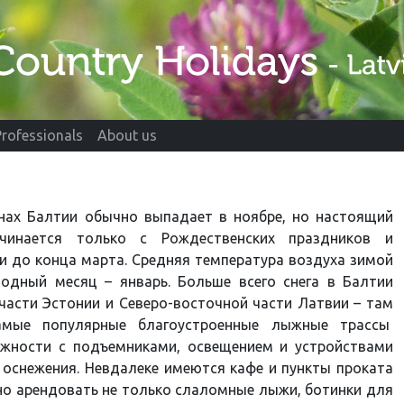
Professionals
About us
анах Балтии обычно выпадает в ноябре, но настоящий
чинается только с Рождественских праздников и
 до конца марта. Средняя температура воздуха зимой
лодный месяц – январь. Больше всего снега в Балтии
асти Эстонии и Северо-восточной части Латвии – там
амые популярные благоустроенные лыжные трассы
ожности с подъемниками, освещением и устройствами
 оснежения. Невдалеке имеются кафе и пункты проката
но арендовать не только слаломные лыжи, ботинки для