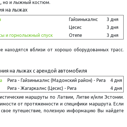
, но и лыжный костюм.
ния на лыжах
а
Гайзинькалнс
3 дня
Цесис
3 дня
сы и горнолыжный спуск
Отепе
3 дня
рые находятся вблизи от хорошо оборудованных трасс.
ния на лыжах с арендой автомобиля
а
Рига - Гайзинькалнс (Мадонский район) - Рига
4 дня
Рига - Жагаркалнс (Цесис) - Рига
4 дня
стические маршруты по Латвии, Литве и/или Эстонии.
симости от протяженности и специфики маршрута. Если
 свое путешествие, полезную информацию Вы найдете