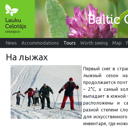
News
Accommodations
Tours
Worth seeing
Map
На лыжах
Первый снег в стр
лыжный сезон на
продолжается почти
– 2°C, а самый хо
выпадает в южной ч
расположены и с
разной степени сл
для искусственного
инвентаря, где мож