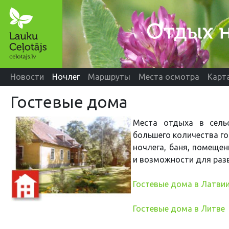
Новости
Ночлег
Маршруты
Места осмотра
Карт
Гостевые дома
Мест
а
отдыха в сельс
большего количества го
ночлега, баня, помеще
и возможности для раз
Гостевые дома в Латви
Гостевые дома в Литве