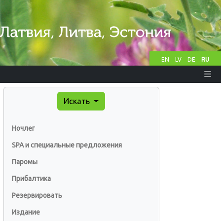
EN
LV
DE
RU
Искать
Ночлег
SPA и специальные предложения
Паромы
Прибалтика
Резервировать
Издание