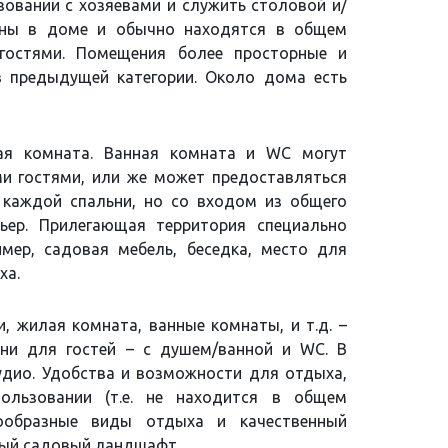
овании с хозяевами и служить столовой и/
ены в доме и обычно находятся в общем
гостями. Помещения более просторные и
в предыдущей категории. Около дома есть
ая комната. Ванная комната и WC могут
и гостями, или же может предоставляться
 каждой спальни, но со входом из общего
ер. Прилегающая территория специально
мер, садовая мебель, беседка, место для
ха.
, жилая комната, ванные комнаты, и т.д. –
ьни для гостей – с душем/ванной и WC. В
удио. Удобства и возможности для отдыха,
ользовании (т.е. не находится в общем
нообразные виды отдыха и качественный
вный садовый ландшафт.