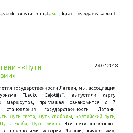
odās elektroniskā formātā
šeit
, kā arī iespējams saņemt
24.07.2018
твии - «Пути
твии»
летия государственности Латвии, мы, ассоциация
уризма “Lauku Ceļotājs”, выпустили карту
ких маршрутов, приглашая ознакомится с 7
 становления государственности Латвии:
уть
,
Путь света
,
Путь свободы
,
Балтийский путь
,
,
Путь Екаба
,
Путь ливов
. Эти пути позволяют
я с поворотами истории Латвии, личностями,