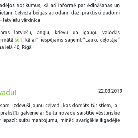
gadējos notikumus, kā arī informē par ēdināšanas un
etām. Ceļveža beigās atrodami daži praktiski padomi
 - latviešu vārdnīca.
ejams latviešu, angļu, krievu un igauņu valodās
formātā
šeit
, kā arī iespējams saņemt "Lauku ceļotāja"
a ielā 40, Rīgā
22.03.2019
vadu!
 esam izdevuši jaunu ceļvedi, kas domāts tūristiem, lai
 aprakstīti galvenie ar Suitu novadu saistītie vēsturiskie
ar iepazīt suitu mantojumu, minēti svarīgākie ikgadējie