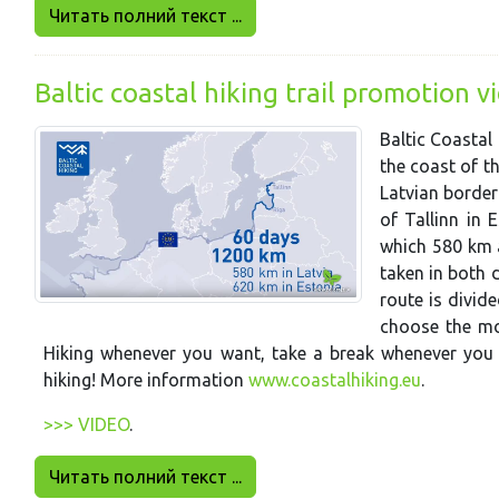
Читать полний текст ...
Baltic coastal hiking trail promotion v
Baltic Coastal 
the coast of th
Latvian border 
of Tallinn in 
which 580 km a
taken in both d
route is divid
choose the mos
Hiking whenever you want, take a break whenever you li
hiking! More information
www.coastalhiking.eu
.
>>> VIDEO
.
Читать полний текст ...