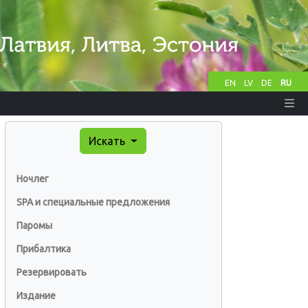
EN
LV
DE
RU
Искать
Ночлег
SPA и специальные предложения
Паромы
Прибалтика
Резервировать
Издание