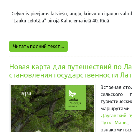
Ceļvedis pieejams latviešu, angļu, krievu un igauņu val
"Lauku ceļotāja" birojā Kalnciema ielā 40, Rīgā
Читать полний текст ...
Новая карта для путешествий по Ла
становления государственности Ла
Встречая сто
сельского т
туристичес
маршрутами
Даугавский п
Путь Мары
ознакомитьс