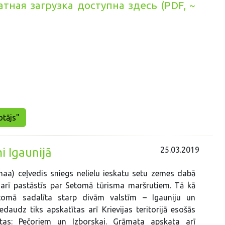
тная загрузка доступна здесь (PDF, ~
tājs"
25.03.2019
i Igaunijā
aa) ceļvedis sniegs nelielu ieskatu setu zemes dabā
 arī pastāstīs par Setomā tūrisma maršrutiem. Tā kā
etomā sadalīta starp divām valstīm – Igauniju un
nedaudz tiks apskatītas arī Krievijas teritorijā esošās
etas: Pečoriem un Izborskai. Grāmata apskata arī