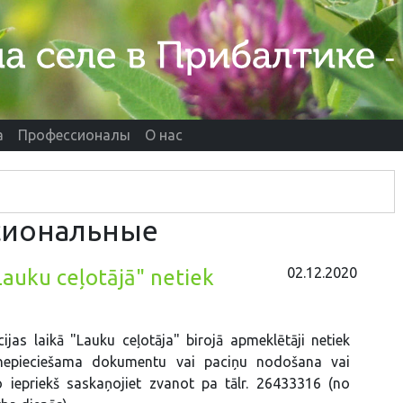
а
Профессионалы
О нас
сиональные
02.12.2020
"Lauku ceļotājā" netiek
cijas laikā "Lauku ceļotāja" birojā apmeklētāji netiek
 nepieciešama dokumentu vai paciņu nodošana vai
 iepriekš saskaņojiet zvanot pa tālr. 26433316 (no