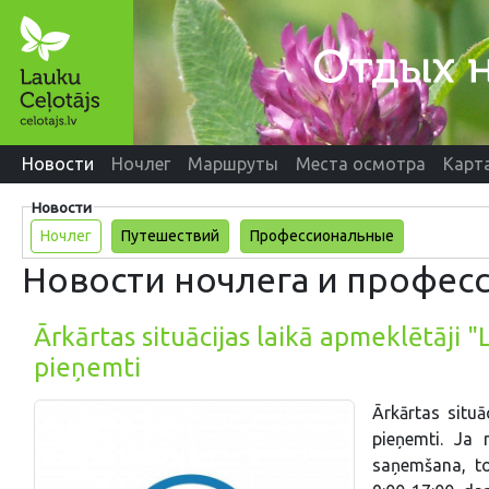
Новости
Ночлег
Маршруты
Места осмотра
Карт
Новости
Ночлег
Путешествий
Профессиональные
Новости ночлега и профес
Ārkārtas situācijas laikā apmeklētāji 
pieņemti
Ārkārtas situā
pieņemti. Ja
saņemšana, to