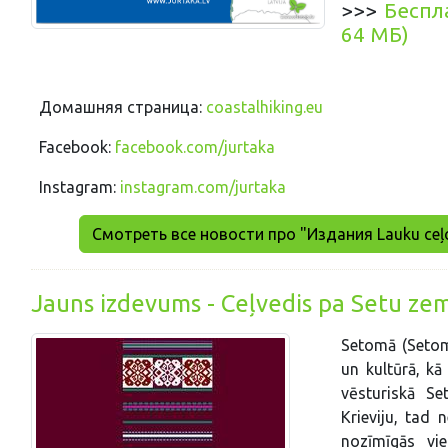
>>>
Беспла
64 МБ)
Домашняя страница:
coastalhiking.eu
Facebook:
facebook.com/jurtaka
Instagram:
instagram.com/jurtaka
Смотреть все новости про "Издания Lauku ceļo
Jauns izdevums - Ceļvedis pa Setu zem
Setomā (Setom
un kultūrā, kā
vēsturiskā S
Krieviju, tad 
nozīmīgās vi