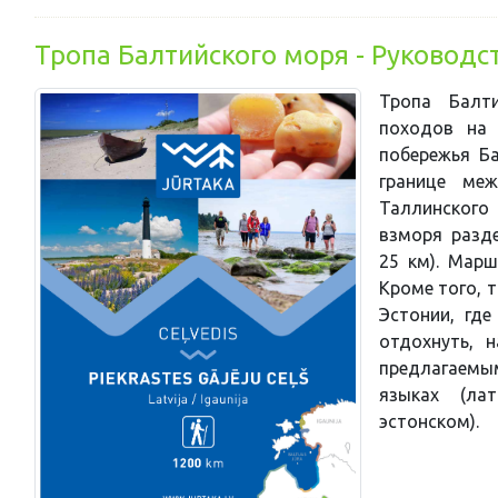
Тропa Балтийского моря - Руководс
Тропа Балт
походов на 
побережья Ба
границе ме
Таллинского
взморя разде
25 км). Марш
Кроме того, 
Эстонии, гд
отдохнуть, н
предлагаемы
языках (ла
эстонском).