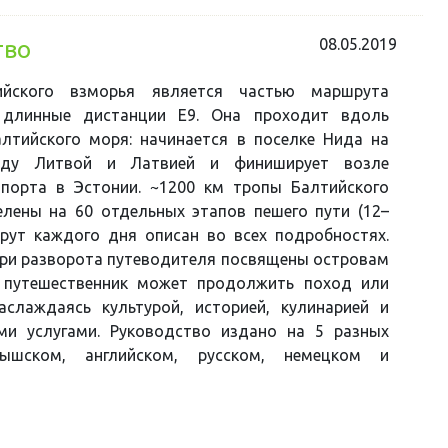
08.05.2019
тво
ийского взморья является частью маршрута
длинные дистанции Е9. Она проходит вдоль
лтийского моря: начинается в поселке Нида на
жду Литвой и Латвией и финиширует возле
 порта в Эстонии. ~1200 км тропы Балтийского
лены на 60 отдельных этапов пешего пути (12–
рут каждого дня описан во всех подробностях.
три разворота путеводителя посвящены островам
е путешественник может продолжить поход или
аслаждаясь культурой, историей, кулинарией и
ми услугами. Руководство издано на 5 разных
тышском, английском, русском, немецком и