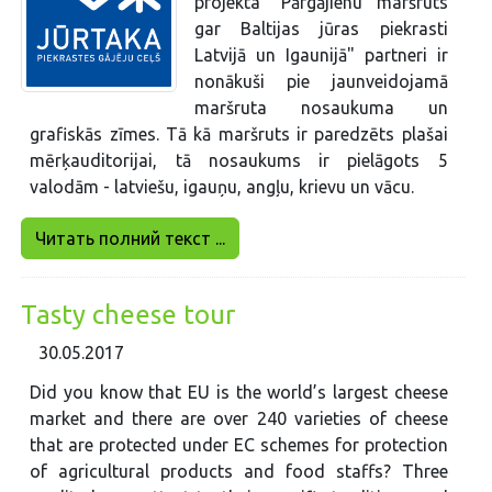
projekta "Pārgājienu maršruts
gar Baltijas jūras piekrasti
Latvijā un Igaunijā" partneri ir
nonākuši pie jaunveidojamā
maršruta nosaukuma un
grafiskās zīmes. Tā kā maršruts ir paredzēts plašai
mērķauditorijai, tā nosaukums ir pielāgots 5
valodām - latviešu, igauņu, angļu, krievu un vācu.
Читать полний текст ...
Tasty cheese tour
30.05.2017
Did you know that EU is the world’s largest cheese
market and there are over 240 varieties of cheese
that are protected under EC schemes for protection
of agricultural products and food staffs? Three