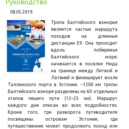
Руководство
08.05.2019
Тропа Балтийского взморья
является частью маршрута
походов на длинные
дистанции Е9. Она проходит
вдоль побережья
Балтийского моря:
начинается в поселке Нида
на границе между Литвой и
Латвией и финиширует возле
Таллинского порта в Эстонии. ~1200 км тропы
Балтийского взморя разделены на 60 отдельных
этапов пешего пути (12–25 км). Маршрут
каждого дня описан во всех подробностях.
Кроме того, три разворота путеводителя
посвящены островам Эстонии, где
путешественник может продолжить поход или