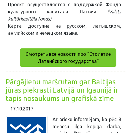
Проект осуществляется с поддержкой Фонда
культурного капитала Латвии
(Valsts
kultūrkapitāla fonds)
.
Карта доступна на русском, латышском,
английском и немецком языке.
Смотреть все новости про "Столетие
Латвийского государства"
Pārgājienu maršrutam gar Baltijas
jūras piekrasti Latvijā un Igaunijā ir
tapis nosaukums un grafiskā zīme
17.10.2017
Ar prieku informējam, ka pēc 8
mēnešu ilga kopīga darba,