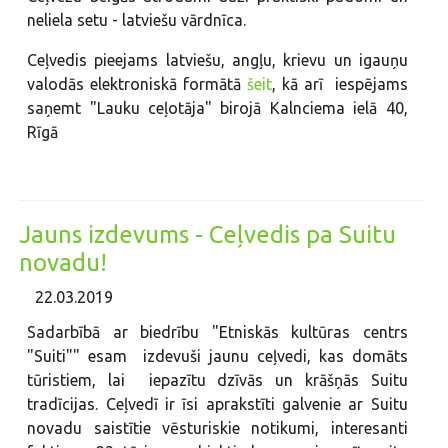
neliela setu - latviešu vārdnīca.
Ceļvedis pieejams latviešu, angļu, krievu un igauņu
valodās elektroniskā formātā
šeit
, kā arī iespējams
saņemt "Lauku ceļotāja" birojā Kalnciema ielā 40,
Rīgā
Jauns izdevums - Ceļvedis pa Suitu
novadu!
22.03.2019
Sadarbībā ar biedrību "Etniskās kultūras centrs
"Suiti"" esam izdevuši jaunu ceļvedi, kas domāts
tūristiem, lai iepazītu dzīvās un krāšņās Suitu
tradīcijas. Ceļvedī ir īsi aprakstīti galvenie ar Suitu
novadu saistītie vēsturiskie notikumi, interesanti