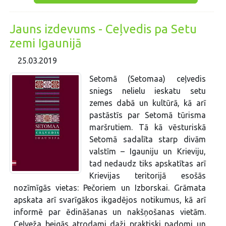
Jauns izdevums - Ceļvedis pa Setu
zemi Igaunijā
25.03.2019
Setomā (Setomaa) ceļvedis
sniegs nelielu ieskatu setu
zemes dabā un kultūrā, kā arī
pastāstīs par Setomā tūrisma
maršrutiem. Tā kā vēsturiskā
Setomā sadalīta starp divām
valstīm – Igauniju un Krieviju,
tad nedaudz tiks apskatītas arī
Krievijas teritorijā esošās
nozīmīgās vietas: Pečoriem un Izborskai. Grāmata
apskata arī svarīgākos ikgadējos notikumus, kā arī
informē par ēdināšanas un nakšņošanas vietām.
Ceļveža beigās atrodami daži praktiski padomi un