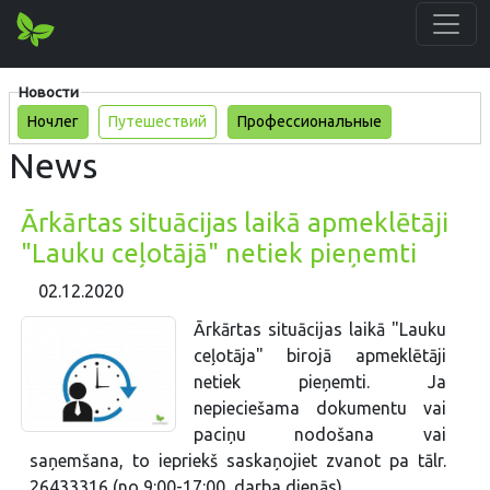
Новости
Ночлег
Путешествий
Профессиональные
News
Ārkārtas situācijas laikā apmeklētāji
"Lauku ceļotājā" netiek pieņemti
02.12.2020
Ārkārtas situācijas laikā "Lauku
ceļotāja" birojā apmeklētāji
netiek pieņemti. Ja
nepieciešama dokumentu vai
paciņu nodošana vai
saņemšana, to iepriekš saskaņojiet zvanot pa tālr.
26433316 (no 9:00-17:00, darba dienās).