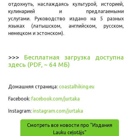
отдохнуть, наслаждаясь культурой, историей,
кулинарией и предлагаемыми
услугами. Руководство издано на 5 разных
языках (латышском, английском, русском,
немецком и эстонском).
>>>
Бесплатная загрузка доступна
здесь (PDF, ~ 64 МБ)
Домашняя страница:
coastalhiking.eu
Facebook:
facebook.com/jurtaka
Instagram:
instagram.com/jurtaka
Смотреть все новости про "Издания
Lauku ceļotājs"