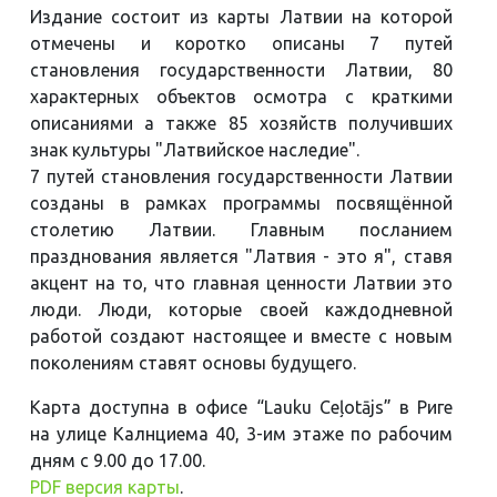
Издание состоит из карты Латвии на которой
отмечены и коротко описаны 7 путей
становления государственности Латвии, 80
характерных объектов осмотра с краткими
описаниями а также 85 хозяйств получивших
знак культуры "Латвийское наследие".
7 путей становления государственности Латвии
созданы в рамках программы посвящённой
столетию Латвии. Главным посланием
празднования является "Латвия - это я", ставя
акцент на то, что главная ценности Латвии это
люди. Люди, которые своей каждодневной
работой создают настоящее и вместе с новым
поколениям ставят основы будущего.
Карта доступна в офисе “Lauku Ceļotājs” в Риге
на улице Калнциема 40, 3-им этаже по рабочим
дням с 9.00 до 17.00.
PDF версия карты
.