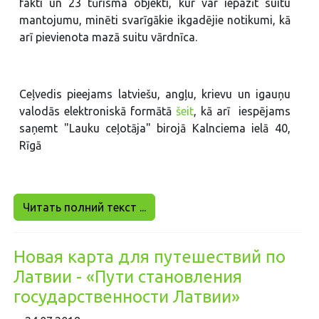
fakti un 23 tūrisma objekti, kur var iepazīt suitu
mantojumu, minēti svarīgākie ikgadējie notikumi, kā
arī pievienota mazā suitu vārdnīca.
Ceļvedis pieejams latviešu, angļu, krievu un igauņu
valodās elektroniskā formātā
šeit
, kā arī iespējams
saņemt "Lauku ceļotāja" birojā Kalnciema ielā 40,
Rīgā
Читать полний текст ...
Новая карта для путешествий по
Латвии - «Пути становления
государственности Латвии»