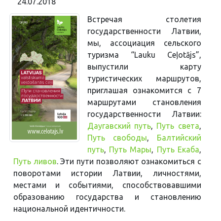
24.07.2018
Встречая столетия
государственности Латвии,
мы, ассоциация сельского
туризма “Lauku Ceļotājs”,
выпустили карту
туристических маршрутов,
приглашая ознакомится с 7
маршрутами становления
государственности Латвии:
Даугавский путь
,
Путь света
,
Путь свободы
,
Балтийский
путь
,
Путь Мары
,
Путь Екаба
,
Путь ливов
. Эти пути позволяют ознакомиться с
поворотами истории Латвии, личностями,
местами и событиями, способствовавшими
образованию государства и становлению
национальной идентичности.