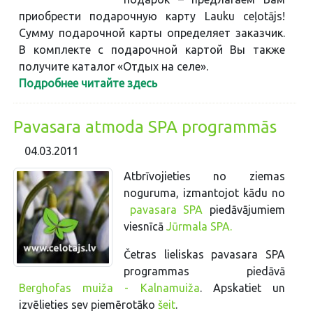
приобрести подарочную карту Lauku ceļotājs!
Сумму подарочной карты определяет заказчик.
В комплекте с подарочной картой Вы также
получите каталог «Отдых на селе».
Подробнее читайте здесь
Pavasara atmoda SPA programmās
04.03.2011
Atbrīvojieties no ziemas
noguruma, izmantojot kādu no
pavasara SPA
piedāvājumiem
viesnīcā
Jūrmala SPA.
Četras lieliskas pavasara SPA
programmas piedāvā
Berghofas muiža - Kalnamuiža
. Apskatiet un
izvēlieties sev piemērotāko
šeit
.