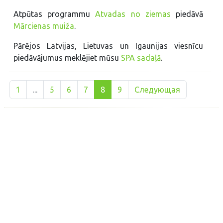
Atpūtas programmu
Atvadas no ziemas
piedāvā
Mārcienas muiža
.
Pārējos Latvijas, Lietuvas un Igaunijas viesnīcu
piedāvājumus meklējiet mūsu
SPA sadaļā
.
1
...
5
6
7
8
9
Следующая