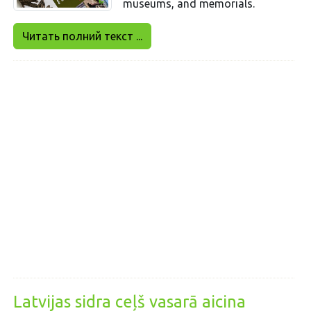
museums, and memorials.
Читать полний текст ...
Latvijas sidra ceļš vasarā aicina