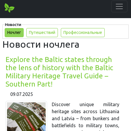
Новости
Ночлег
Путешествий
Профессиональные
Новости ночлега
Explore the Baltic states through
the lens of history with the Baltic
Military Heritage Travel Guide –
Southern Part!
09.07.2025
Discover unique military
heritage sites across Lithuania
and Latvia – from bunkers and
battlefields to military towns,