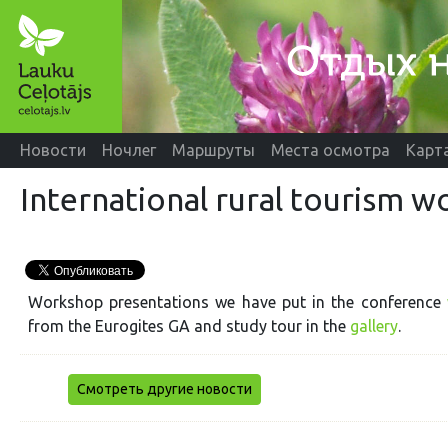
Новости
Ночлег
Маршруты
Места осмотра
Карт
International rural tourism 
Workshop presentations we have put in the conference
from the Eurogites GA and study tour in the
gallery
.
Смотреть другие новости