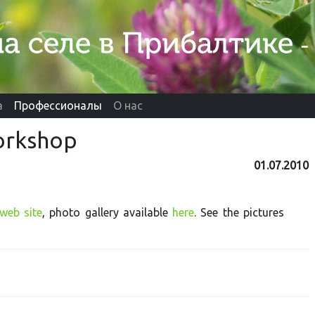
а
Профессионалы
О нас
workshop
01.07.2010
web site
, photo gallery available
here
. See the pictures