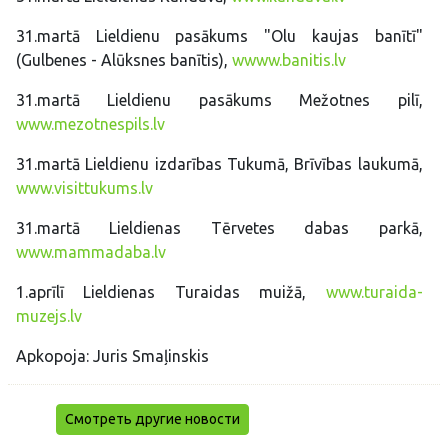
31.martā Lieldienu pasākums "Olu kaujas banītī"
(Gulbenes - Alūksnes banītis),
wwww.banitis.lv
31.martā Lieldienu pasākums Mežotnes pilī,
www.mezotnespils.lv
31.martā Lieldienu izdarības Tukumā, Brīvības laukumā,
www.visittukums.lv
31.martā Lieldienas Tērvetes dabas parkā,
www.mammadaba.lv
1.aprīlī Lieldienas Turaidas muižā,
www.turaida-
muzejs.lv
Apkopoja: Juris Smaļinskis
Смотреть другие новости