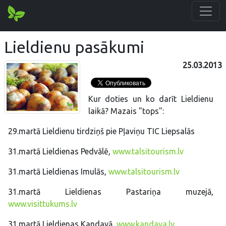
Lieldienu pasākumi
25.03.2013
Kur doties un ko darīt Lieldienu
laikā? Mazais "tops":
29.martā Lieldienu tirdziņš pie Pļaviņu TIC Liepsalās
31.martā Lieldienas Pedvālē,
www.talsitourism.lv
31.martā Lieldienas Imulās,
www.talsitourism.lv
31.martā Lieldienas Pastariņa muzejā,
www.visittukums.lv
31.martā Lieldienas Kandavā,
www.kandava.lv