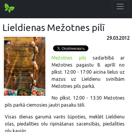
Lieldienas Mežotnes pilī
29.03.2012
Mežotnes pils
sadarbībā ar
Mežotnes pagastu 8. aprīlī no
plkst. 12:00 - 17:00 aicina lielus uz
mazus uz Lieldienu svinībām
Mežotnes pils parkā.
No plkst. 12:00 - 13:30 Mežotnes
pils parkā ciemosies jautri pasaku tēli.
Visas dienas garumā varēs šūpoties, meklēt Lieldienu
olas, piedalīties olu ripināšanas sacensībās, piedalīties
olu kaujās...