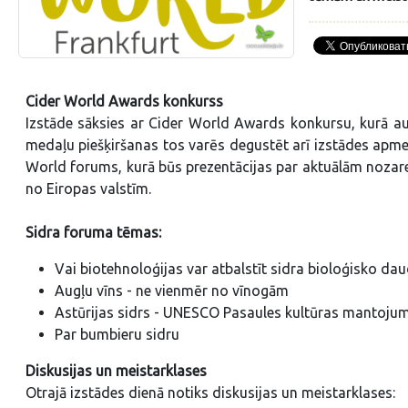
Cider World Awards konkurss
Izstāde sāksies ar Cider World Awards konkursu, kurā augs
medaļu piešķiršanas tos varēs degustēt arī izstādes apmek
World forums, kurā būs prezentācijas par aktuālām nozare
no Eiropas valstīm.
Sidra foruma tēmas:
Vai biotehnoloģijas var atbalstīt sidra bioloģisko da
Augļu vīns - ne vienmēr no vīnogām
Astūrijas sidrs - UNESCO Pasaules kultūras mantoju
Par bumbieru sidru
Diskusijas un meistarklases
Otrajā izstādes dienā notiks diskusijas un meistarklases: