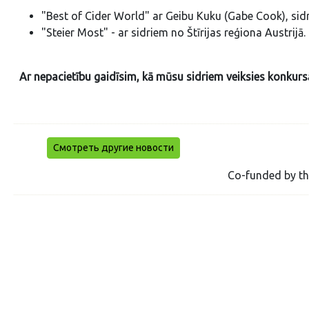
"Best of Cider World" ar Geibu Kuku (Gabe Cook), sid
"Steier Most" - ar sidriem no Štīrijas reģiona Austrijā.
Ar nepacietību gaidīsim, kā mūsu sidriem veiksies konkurs
Смотреть другие новости
Co-funded by t