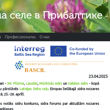
а
Профессионалы
О нас
23.04.2025
ari -
Mr. Plūme
,
Lauskis
,
Mūrbūdu sidrs
un
Sabiles sidrs
- kopā
ju pārstāvēs
Latvijas Sidra ceļu
Eiropas lielākajā sidra nozares
, 25.-26. aprīlī.
os notiks sidru konkurss, sidra forums par aktuālām nozares
rklases.