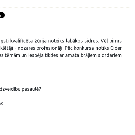
ti kvalificēta žūrija noteiks labākos sidrus. Vēl pirms
lētāji - nozares profesionāļi. Pēc konkursa notiks Cider
s tēmām un iespēja tikties ar amata brāļiem sidrdariem
udzveidību pasaulē?
ms