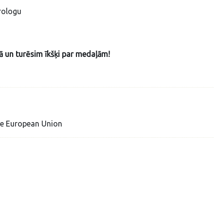
rologu
ā un turēsim īkšķi par medaļām!
he European Union