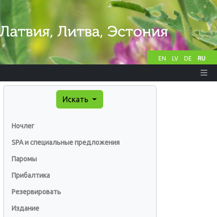
EN
LV
DE
RU
Искать
Ночлег
SPA и специальные предложения
Паромы
Прибалтика
Резервировать
Издание