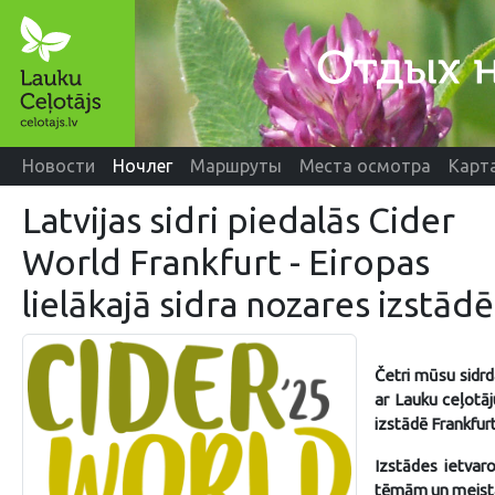
Новости
Ночлег
Маршруты
Места осмотра
Карт
Latvijas sidri piedalās Cider
World Frankfurt - Eiropas
lielākajā sidra nozares izstādē
Četri mūsu sidrd
ar Lauku ceļotā
izstādē Frankfurtē
Izstādes ietvar
tēmām un meista